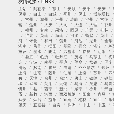
友情链接 / LINKS
主站
阿勒泰
鞍山
安顺
安阳
安庆
保定
白山
白城
亳州
保山
博尔塔拉
常州
滁州
潮州
赤峰
池州
常德
营
达州
大庆
大同
大连
大理
鄂州
赣州
甘南
果洛
固原
广元
桂林
淮北
黄南
海南
河源
鹤壁
黄山
河
怀化
和田
贺州
河池
湖州
金华
济南
焦作
揭阳
基隆
嘉义
济宁
鸡
拉萨
丽水
陇南
六盘水
临夏
辽阳
娄底
临沂
牡丹江
茂名
马鞍山
梅
充
宁波
南平
平凉
萍乡
盘锦
屏东
清远
黔南
青岛
曲靖
齐齐哈尔
钦州
上海
山南
随州
汕尾
上饶
苏州
四
兴
天津
台州
台北
唐山
铁岭
铜仁
城
武威
芜湖
无锡
乌海
吴忠
乌鲁
忻州
县
西宁
新北
咸宁
徐州
邢台
盟
新竹
湘西
西双版纳
阳泉
宜昌
延安
烟台
益阳
宜宾
榆林
宜兰
永
肇庆
直辖县
自贡
株洲
中山
中卫