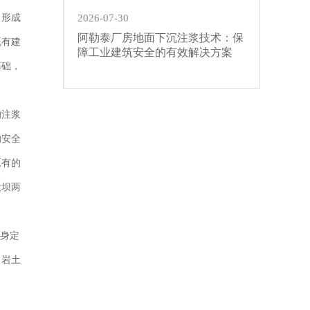
，形成
2026-07-30
阿勒泰厂房地面下沉注浆技术：保
既有建
障工业建筑安全的有效解决方案
基础，
的注浆
的安全
原有的
大坝两
量身定
、岩土