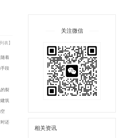
关注微信
列表
】
但随着
的手段
见的裂
增建筑
的空
重时还
相关资讯