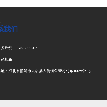
s
系我们
务热线：15028066567
联系邮箱：
地址：河北省邯郸市大名县大街镇鱼营村村东100米路北