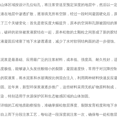
的山体区域按设计孔位钻孔，将注浆管送至预定深度的地层中，然后以一
浆液在地层中渗透扩散，逐渐填充所有空隙，经过一段时间凝固硬化后，
生了三个关键变化：首先是密实度大幅提升，原本的空洞和孔隙被固结的
强，破碎的岩块被浆液胶结在一起，原本松散的土颗粒之间形成了新的胶
浆液凝固后堵塞了地下水渗透通道，减少了水对软弱结构面的进一步侵蚀
水泥浆是最基础、应用最广泛的注浆材料，成本低、强度高、耐久性好，
黏度极低，能够渗入头发丝般细小的裂隙，凝固速度快，常用于对沉降控
殊的双液浆，将水泥浆和水玻璃按比例混合注入，利用两种材料快速反应
加固。近年来，新型环保浆液逐步推广，这些材料采用无机矿物原料制成
污染，特别适用于水源保护区和生态敏感区域的山体加固。
据详细的工程地质勘察报告，准确掌握松散层厚度、裂隙发育程度和地下
用自上而下分段注浆工艺，每钻进一段深度就注浆一次，确保每一处松散