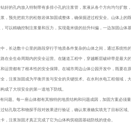
在钻好的孔内放入特制带有多排小孔的注浆管，浆液从各个方向均匀扩散
注浆，预先把前方的松散岩体加固成整体，确保掘进过程安全。山体上的
浆，可以精确控制注浆量和压力，实现毫米级的抬升纠偏，一边加固山体
设中，长达数十公里的路段穿行于地质条件复杂的山体之间，通过系统性
道路在全生命周期内的安全运营。在隧道工程中，穿越断层破碎带是最大
工和运营都有了根本性的安全保障。在城市周边山体公园开发中，既要在
安全，注浆加固成为平衡开发与安全的关键技术。在水利水电工程领域，
固构成了大坝安全的第一道地下防线。
所有问题。每一座山体都有其独特的地质结构和问题成因，加固方案必须
通过钻孔取芯和物探手段对效果进行验证，确认浆液确实填充了目标区域
关卡，注浆加固才真正完成了它为山体构筑稳固基础防线的使命。