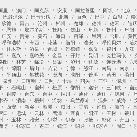
阿里
澳门
阿克苏
安康
阿拉善盟
阿坝
北京
巴彦淖尔
巴音郭楞
北海
百色
巴中
白银
崇
承德
昌吉
沧州
郴州
楚雄
德州
德宏
迪
恩施
鄂尔多斯
抚顺
佛山
阜新
抚州
阜阳
广安
贵港
黄石
海口
菏泽
黑河
合肥
黄
呼和浩特
海西
花莲
衡阳
淮安
呼伦贝尔
哈
佳木斯
酒泉
晋城
景德镇
嘉义
锦州
九江
西
嘉兴
嘉峪关
金昌
开封
昆明
克拉玛依
洛阳
林芝
临汾
吕梁
泸州
辽源
连云港
六
州
绵阳
眉山
苗栗
宁德
怒江
南昌
南京
平顶山
攀枝花
澎湖
濮阳
普洱
莆田
衢州
泉州
日喀则
日照
十堰
韶关
三亚
深圳
平
石嘴山
宿州
松原
邵阳
遂宁
三门峡
宿
铜陵
台东
台中
铜川
通化
通辽
漯河
木齐
渭南
梧州
潍坊
乌兰察布
温州
威海
西安
新乡
湘潭
咸阳
香港
许昌
新竹
营口
运城
云林
鹰潭
宜春
阳江
玉树
银川
州
玉林
雅安
伊犁
伊春
张掖
彰化
舟山
淄博
张家口
枣庄
镇江
昭通
张家界
周口