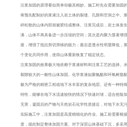
注浆加固的原理看似简单却极其精妙。施工时先在需要加固
将预先配制好的浆液注入岩土体的裂缝、孔隙和空洞之中。
碎松散的山体内部就被胶结成整体。注浆完成后，岩土体发
满，山体不再具备进一步压缩的空间；其次是内聚力显著增
接，增强了抵抗剪切滑移的能力；最后是透水性明显降低，
个变化共同作用，使得山体重新恢复了稳定状态。
注浆加固的效果极大地依赖于浆液材料和注浆工艺的选择。
裂隙较大的一般性山体加固。化学浆液如聚氨酯和环氧树脂
极为严格的精密工程或地下水丰富的复杂地层。还有一种特
特性，能够在地下水流速较快的情况下快速封堵，适合抢险
无害，凝固后的产物与天然岩石化学性质接近，对地下水无
实际施工中，注浆加固是高度精细化的作业。施工前需要根
度，据此制定整体加固方案。对于深层山体基础下沉，多采