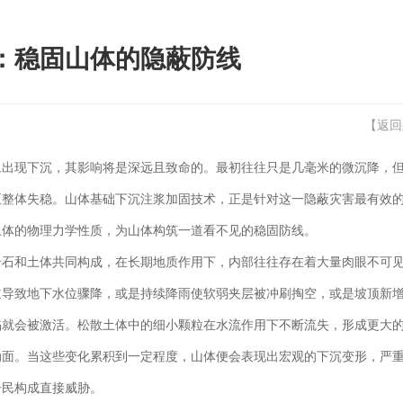
：稳固山体的隐蔽防线
【
返回
旦出现下沉，其影响将是深远且致命的。最初往往只是几毫米的微沉降，
至整体失稳。山体基础下沉注浆加固技术，正是针对这一隐蔽灾害最有效
土体的物理力学性质，为山体构筑一道看不见的稳固防线。
岩石和土体共同构成，在长期地质作用下，内部往往存在着大量肉眼不可
道导致地下水位骤降，或是持续降雨使软弱夹层被冲刷掏空，或是坡顶新
陷就会被激活。松散土体中的细小颗粒在水流作用下不断流失，形成更大
动面。当这些变化累积到一定程度，山体便会表现出宏观的下沉变形，严
居民构成直接威胁。