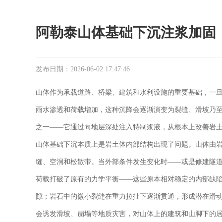
阿勒泰山体基础下沉注浆加固
发布日期：2026-06-02 17:47:46
山体作为承载道路、桥梁、建筑和水利设施的重要基础，一
雨水渗透和荷载增加，这种沉降会逐渐演变为裂缝、滑坡乃
之一——它通过向地层深处注入特制浆液，从根本上改善岩
山体基础下沉本质上是岩土体内部结构出现了问题。山体由
缝、空洞和松散带。当外部条件发生变化时——或是修建隧
荷载打破了原有的力学平衡——这些原本相对稳定的内部缺
隙；岩石中的微小裂缝在重力拉扯下逐渐贯通，形成潜在滑
会诱发滑坡、崩塌等地质灾害，对山体上的建筑和山脚下的