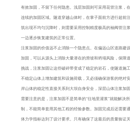
有效加固，不留下任何隐患。浅层加固则可采用花管注浆，
连续的加固区域。隧道穿越山体时，在掌子面前方进行超前
筑出现不均匀沉降时，则需要采用控制精度极高的袖阀管注
一边逐步恢复建筑的正常位置。
注浆加固的价值远不止消除一个隐患点。在偏远山区道路建
加固，可以从源头上消除大量潜在的滑坡和坍塌风险，保障
挑战，注浆加固让这些破碎带变成了稳定的岩石，使隧道施
不稳定山体上增加建筑和设施荷载，又必须确保游客的绝对
岸山体的稳定性直接关系到大坝自身安全，深层山体注浆加
需要注意的是，注浆加固不是简单的“往地里灌浆”就能解决
制，不能简单套用其他工程的经验参数。加固完成后还需要
体力学指标达到了设计要求。只有确保了这最后的质量验证